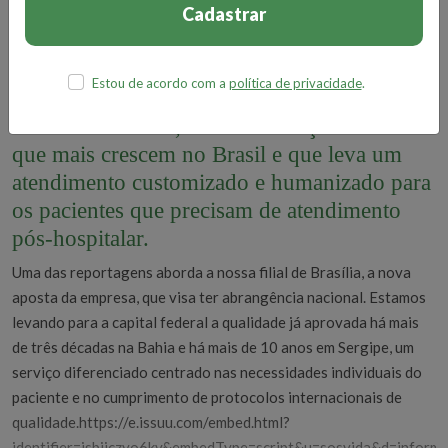
Cadastrar
Na última edição do ano do nosso
Informativo, resolvemos presentar o nosso
Estou de acordo com a
política de privacidade
.
leitor com mais páginas e mais conteúdo
sobre Home Care, um dos serviços de saúde
que mais crescem no Brasil e que leva um
atendimento customizado e humanizado para
os pacientes que precisam de atendimento
pós-hospitalar.
Uma das reportagens aborda a nossa filial de Brasília, a nova
aposta da empresa, que visa ter abrangência nacional. Estamos
levando para a capital federal a qualidade já aprovada há mais
de três décadas na Bahia e há mais de 10 anos em Sergipe, um
serviço diferenciado centrado nas necessidades individuais do
paciente e no cumprimento de protocolos internacionais de
qualidade.https://e.issuu.com/embed.html?
identifier=isbjiczyo6kv&embedType=script&u=sosvida&d=informa