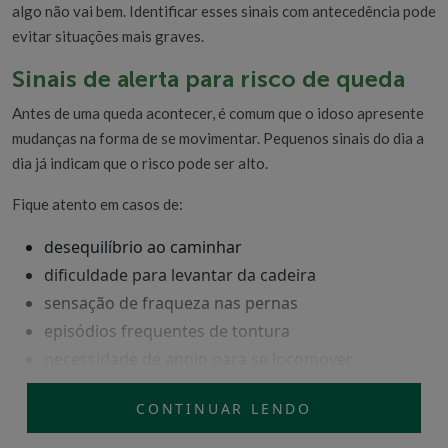
algo não vai bem. Identificar esses sinais com antecedência pode
evitar situações mais graves.
Sinais de alerta para risco de queda
Antes de uma queda acontecer, é comum que o idoso apresente
mudanças na forma de se movimentar. Pequenos sinais do dia a
dia já indicam que o risco pode ser alto.
Fique atento em casos de:
desequilíbrio ao caminhar
dificuldade para levantar da cadeira
sensação de fraqueza nas pernas
episódios frequentes de tontura
necessidade de apoio para se locomover
O que aumenta o risco no dia a dia
CONTINUAR LENDO
Além das condições físicas, o ambiente e alguns hábitos também