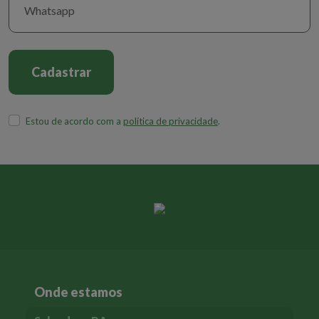
adolescentes deve acontecer se houver vacinas suficientes para
suprir os grupos de maior risco.
Rádio Excelsior
Cadastrar
Monique Lírio falou sobre o assunto com a reportagem da
Rádio
Excelsior
. Ouça a entrevista completa.
Estou de acordo com a
política de privacidade
.
Onde estamos