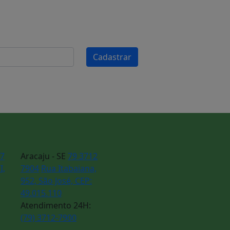
Cadastrar
77
Aracaju - SE
79 3712
I,
7904
Rua Itabaiana,
952, São José, CEP:
49.015.110
Atendimento 24H:
(79) 3712-7900