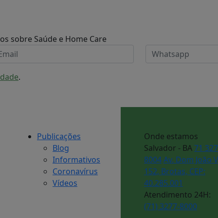
dos sobre Saúde e Home Care
cidade
.
Publicações
Onde estamos
Blog
Salvador - BA
71 32
Informativos
8004
Av. Dom João V
Coronavírus
152, Brotas, CEP:
Vídeos
40.285.001
Atendimento 24H:
(71) 3277-8000