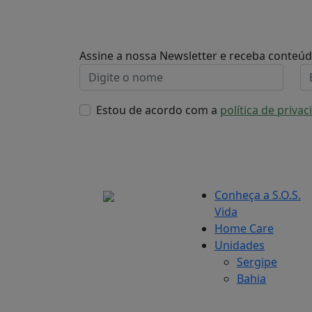
Assine a nossa Newsletter e receba conteú
Estou de acordo com a
política de priva
Conheça a S.O.S.
Vida
Home Care
Unidades
Sergipe
Bahia