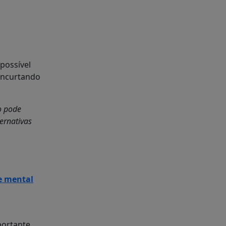
possível
 encurtando
o pode
ernativas
e mental
portante