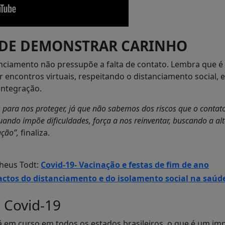
 DE DEMONSTRAR CARINHO
nciamento não pressupõe a falta de contato. Lembra que é 
 encontros virtuais, respeitando o distanciamento social,
integração.
s para nos proteger, já que não sabemos dos riscos que o contat
uando impõe dificuldades, força a nos reinventar, buscando a alt
ação”,
finaliza.
theus Todt:
Covid-19- Vacinação e festas de fim de ano
ctos do distanciamento e do isolamento social na saúd
 Covid-19
á em curso em todos os estados brasileiros, o que é um im