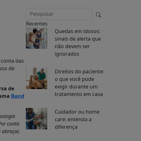
Recentes
Quedas em idosos:
sinais de alerta que
não devem ser
ignorados
 conta das
uso de
Direitos do paciente:
o que você pode
exigir durante um
rsa de
tratamento em casa
grama
Band
Cuidador ou home
bologia
care: entenda a
Por conta
diferença
 abraçar,