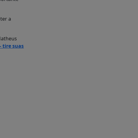
ter a
 Matheus
– tire suas