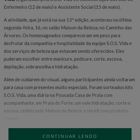
Enfermeiro (12 de maio) e Assistente Social (15 de maio).
A atividade, que já está na sua 13ª edição, aconteceu na última
segunda-feira, 16, no salão Maison da Beleza, no Caminho das
Árvores. Os homenageados compareceram em peso para
desfrutar da companhia e hospitalidade da equipe S.O.S. Vida e
dos serviços de beleza que estavam sendo oferecidos. Eles
puderam escolher entre manicure, pedicure, corte, escova,
depilação, sobrancelha e hidratação.
Além de cuidarem do visual, alguns participantes ainda voltaram
para casa com presentes muito especiais. Foram sorteados kits
S.O.S. Vida, uma diária na Pousada Casa de Praia com
acompanhante, em Praia do Forte; um vale hidratação, corte e
escova, cedido pelo Maison da Beleza; e um kit com produtos
Loreal.
Impressões
CONTINUAR LENDO