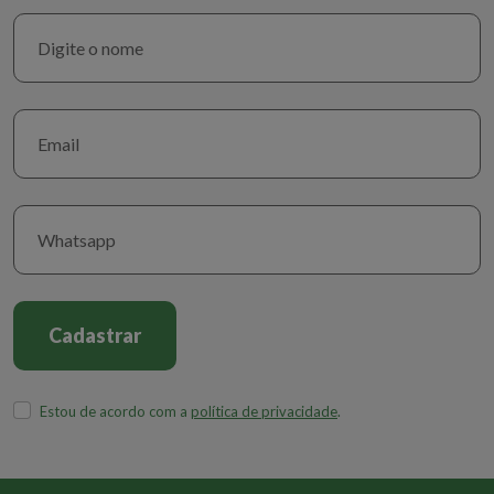
excelência técnica no atendimento humanizado que presta aos
pacientes e seus familiares, busca também valorizar e estreitar
os laços conosco, profissionais da área de saúde. Foi tudo pura
beleza!”, disse.
“A S.O.S. Vida, mais uma vez, surpreende com a sua iniciativa de
parabenizar os profissionais de Enfermagem e Serviço Social,
pela passagem do seu dia, com esse evento que é muito bem
aceito pela classe feminina,
Qualidade de Vida
, cuidando da
beleza”, finalizou Cid Maria Freitas, da Coordenação de Contas
Médicas da operadora Promédica, que nesta edição completou
10 anos de participação na atividade.
Cadastrar
Estou de acordo com a
política de privacidade
.