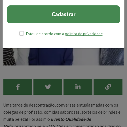
Cadastrar
Estou de acordo com a
política de privacidade
.
Uma tarde de descontração, conversas entusiasmadas com os
colegas de profissão, comidas saborosas, sorteios de brindes e
muita beleza! Foi assim o
Evento Qualidade de
Vida
,
organizado pela S.O.S. Vida em comemoração aos dias do