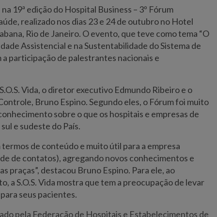
 na 19ª edição do Hospital Business – 3º Fórum
aúde, realizado nos dias 23 e 24 de outubro no Hotel
abana, Rio de Janeiro. O evento, que teve como tema “O
dade Assistencial e na Sustentabilidade do Sistema de
 a participação de palestrantes nacionais e
S.O.S. Vida, o diretor executivo Edmundo Ribeiro e o
ontrole, Bruno Espino. Segundo eles, o Fórum foi muito
conhecimento sobre o que os hospitais e empresas de
ul e sudeste do País.
 termos de conteúdo e muito útil para a empresa
de de contatos), agregando novos conhecimentos e
as praças”, destacou Bruno Espino. Para ele, ao
to, a S.O.S. Vida mostra que tem a preocupação de levar
para seus pacientes.
izado pela Federação de Hospitais e Estabelecimentos de