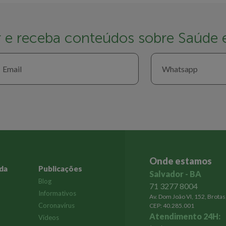
r e receba conteúdos sobre Saúde
Onde estamos
ida
Publicações
Salvador - BA
Blog
71 3277 8004
Informativos
Av. Dom João VI, 152, Brotas
Coronavírus
CEP: 40.285.001
Atendimento 24H:
Vídeos