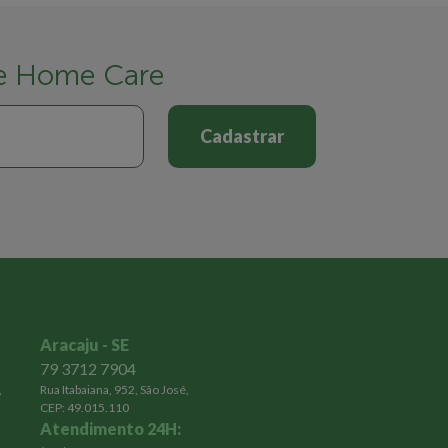
 e Home Care
Cadastrar
Aracaju - SE
79 3712 7904
,
Rua Itabaiana, 952, São José,
CEP: 49.015.110
Atendimento 24H: