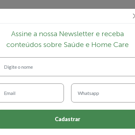
Início
Conheça a S.O.S. Vida
Home
Assine a nossa Newsletter e receba
conteúdos sobre Saúde e Home Care
rticipa de Fórum Int
úde
Cadastrar