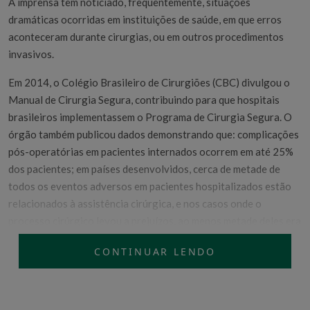
A imprensa tem noticiado, frequentemente, situações
dramáticas ocorridas em instituições de saúde, em que erros
aconteceram durante cirurgias, ou em outros procedimentos
invasivos.
Em 2014, o Colégio Brasileiro de Cirurgiões (CBC) divulgou o
Manual de Cirurgia Segura, contribuindo para que hospitais
brasileiros implementassem o Programa de Cirurgia Segura. O
órgão também publicou dados demonstrando que: complicações
pós-operatórias em pacientes internados ocorrem em até 25%
dos pacientes; em países desenvolvidos, cerca de metade de
todos os eventos adversos em pacientes hospitalizados estão
relacionados à assistência cirúrgica, e nos casos onde o
processo cirúrgico levou a prejuízos, ao menos metade deles era
evitável; e ainda, que princípios conhecidos de segurança
CONTINUAR LENDO
cirúrgica são aplicados de maneira inconsistente, mesmo nos
cenários mais sofisticados.
A
Joint Commission International (JCI)
recomenda, através de