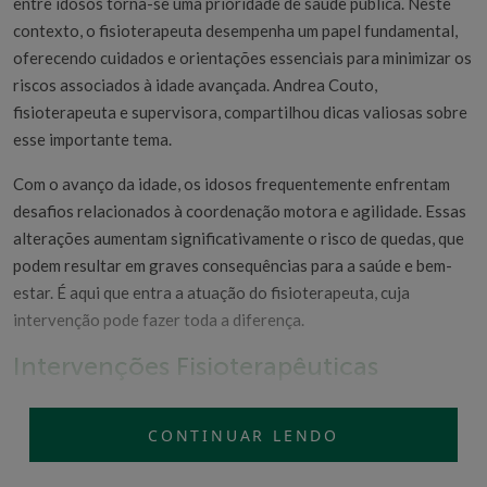
entre idosos torna-se uma prioridade de saúde pública. Neste
contexto, o fisioterapeuta desempenha um papel fundamental,
oferecendo cuidados e orientações essenciais para minimizar os
riscos associados à idade avançada. Andrea Couto,
fisioterapeuta e supervisora, compartilhou dicas valiosas sobre
esse importante tema.
Com o avanço da idade, os idosos frequentemente enfrentam
desafios relacionados à coordenação motora e agilidade. Essas
alterações aumentam significativamente o risco de quedas, que
podem resultar em graves consequências para a saúde e bem-
estar. É aqui que entra a atuação do fisioterapeuta, cuja
intervenção pode fazer toda a diferença.
Intervenções Fisioterapêuticas
Segundo Andrea Couto, o fisioterapeuta orienta os idosos na
realização de uma variedade de atividades físicas que promovem
CONTINUAR LENDO
o fortalecimento muscular, alongamento, treino de marcha e
equilíbrio. Esses exercícios não só melhoram a capacidade física