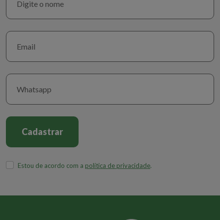
surgir a partir do uso desses remédios sem a devida orientação
médica.
Além de não terem efeito algum contra Covid, esses
medicamentos tem efeitos colaterais, podem ser tóxicos –
alguns menos, outros mais – a ivermectina não é tão tóxica, mas
utilizada de forma repetida pode ter uma toxicidade hepática
muito grande.
Cadastrar
Estou de acordo com a
política de privacidade
.