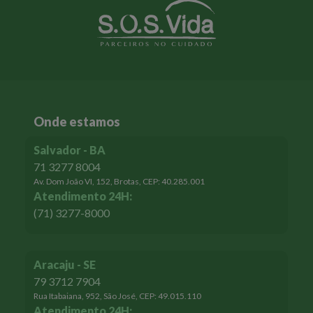
Outro ponto negativo causado pela ideia de que se pode tomar
esses medicamentos para prevenir a infecção é a redução do
rigor em seguir as reais medidas de prevenção a contaminação
(uso de máscaras, frequente higienização das mãos e etc), por
uma falsa sensação de proteção, que põe em risco tanto a
Onde estamos
pessoa que não segue as recomendações sanitárias, como quem
Salvador - BA
segue.
71 3277 8004
E além disso, esses medicamentos vão terminar iludindo a
Av. Dom João VI, 152, Brotas, CEP: 40.285.001
Atendimento 24H:
pessoa, que pode achar que realmente não pega a doença e ser
(71) 3277-8000
mais displicente com as medidas de proteção, como o
distanciamento e o uso de máscara. […] Então nós temos uma
corrida às farmácias pra comprar medicamentos que não tem
Aracaju - SE
efeito algum. As pessoas estão gastando dinheiro, se expondo a
79 3712 7904
efeitos colaterais e não estão se protegendo.
Rua Itabaiana, 952, São José, CEP: 49.015.110
Atendimento 24H: