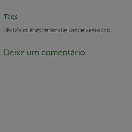
Em entrevista à
Rádio Excelsior
, o infectologista da S.O.S.
Vida, Dr. Matheus Todt, discutiu o assunto.
Tags
Não foi encontrada nenhuma tag associada a este post.
Deixe um comentário