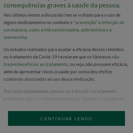
consequências graves à saúde da pessoa.
Nos últimos meses a discussão tem se voltado para o uso de
alguns medicamentos no combate e
“prevenção” a infecção do
coronavírus, como a hidroxicloroquina, azitromicina e a
ivermectina
.
Os estudos realizados para avaliar a eficácia desses remédios
no tratamento da Covid-19 revelaram que os fármacos
não
trazem benefícios ao tratamento
, ou seja, não possuem eficácia,
além de apresentar riscos à saúde por conta dos efeitos
colaterais associados ao uso dessa medicação.
Por conta da pandemia, passou-se a discutir o tratamento
profilático, que é o tratamento precoce, fazendo o uso dessas
medicações. Contudo, a comunidade médica e científica não
aconselha o uso dessas medicações devido à falta de evidências
CONTINUAR LENDO
que justifiquem o uso. Assim, muitas pessoas passaram a adquirir
remédios sem prescrição de um profissional médico.