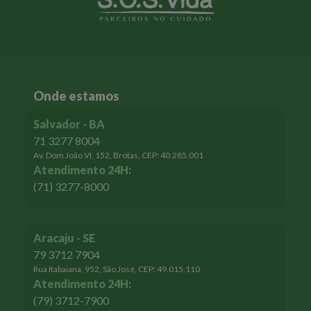
Onde estamos
Salvador - BA
71 3277 8004
Av. Dom João VI, 152, Brotas, CEP: 40.285.001
Atendimento 24H:
No caso de profissionais de saúde
(71) 3277-8000
que estão na linha de frente de
combate à Covid-19, como está
sendo essa realidade?
Aracaju - SE
79 3712 7904
Atendo colegas que estão física e psicologicamente esgotados.
Rua Itabaiana, 952, São José, CEP: 49.015.110
Existe uma síndrome que infelizmente tem sido cada vez mais
Atendimento 24H:
comum em profissionais de saúde, que é a Síndrome de Burnout,
(79) 3712-7900