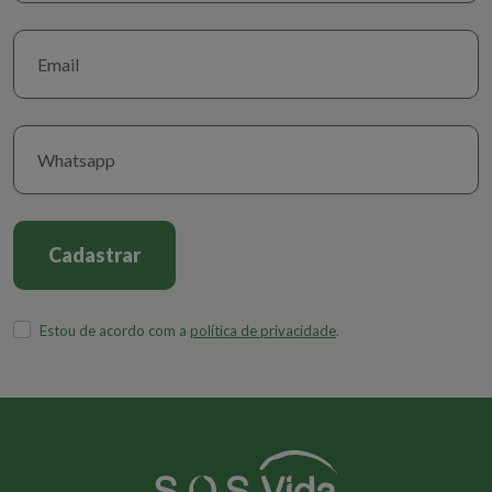
O que é recomendável para um idoso
que está tendo esse
comprometimento cognitivo?
Antes de tudo ele precisa ser avaliado. Vale lembrar que
comorbidades clínicas, como diabetes, hipertensão doenças
renais, não estavam sendo tratadas por conta da pandemia. Ou
seja, muitos problemas clínicos estão emergindo porque os
idosos se recolheram em casa.
Cadastrar
No que diz respeito à psiquiatria, o primeiro passo é uma análise
criteriosa, antes de prescrever uma medicação.
Estou de acordo com a
política de privacidade
.
Até porque muitos casos de depressão e ansiedade não têm
indicação. Para casos mais graves sim, mas com o idoso é
preciso ser ainda mais criterioso. Isso porque os efeitos
colaterais de uma medicação nesse público são mais graves do
que numa pessoa jovem.