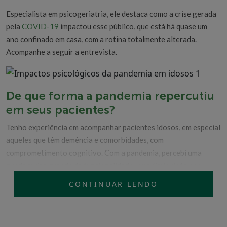
Especialista em psicogeriatria, ele destaca como a crise gerada
pela
COVID-19
impactou esse público, que está há quase um
ano confinado em casa, com a rotina totalmente alterada.
Acompanhe a seguir a entrevista.
De que forma a pandemia repercutiu
em seus pacientes?
Tenho experiência em acompanhar pacientes idosos, em especial
aqueles que têm demência e comorbidades, com
comprometimento cognitivo. Com a pandemia, percebi uma
queda muito grande da funcionalidade, uma diminuição nos
escores de cognição, a partir de um exame chamado mini mental.
CONTINUAR LENDO
Esse teste avalia, de forma rápida, a função cognitiva de uma
pessoa.
Um indivíduo perde geralmente um ou dois pontos por ano, mas