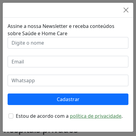
Assine a nossa Newsletter e receba conteúdos
sobre Saúde e Home Care
17 de abril de 2021
Cadastrar
Home Care é destaque em
Estou de acordo com a
política de privacidade
.
congresso nacional de
hospitais privados