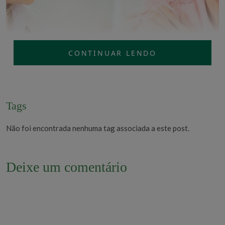
CONTINUAR LENDO
Tags
A partir dos 60 anos, há uma redução dos anticorpos adquiridos
Não foi encontrada nenhuma tag associada a este post.
ao longo da vida, por conta de um declínio no sistema
imunológico que é conhecido como imunossenescência.
Deixe um comentário
“Com a queda na imunidade, os idosos ficam mais suscetíveis a
infecções, principalmente a forma mais grave da doença. Por
isso, a importância de manter o cartão vacinal atualizado para
aumentar a imunidade e diminuir as chances de ter essa doença”
,
explica a geriatra.