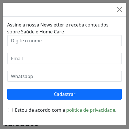
Assine a nossa Newsletter e receba conteúdos
sobre Saúde e Home Care
14 de outubro de 2021
Cadastrar
Mortes por Covid caem na
Estou de acordo com a
política de privacidade
.
Bahia, mas cenário ainda exige
cuidados