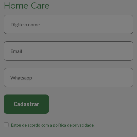
Home Care
5) Quais os cuidados que se deve ter na transição?
O paciente deve ter condições clínicas para a alta hospitalar.
Este e sua família devem estar bem orientados sobre a
necessidade de cuidados após a alta hospitalar. O paciente pode
ser portador de doenças que tendem a reagudizar, caso não
sejam bem controladas, portanto na transição não pode ocorrer
desconhecimento sobre o que deveria saber e dispor em seu
domicílio, para que não corra o risco de apresentar nova
instabilização clínica e ter que retornar para o hospital, com
quadro até mais grave do que o anterior.
6) Qual a importância do atendimento domiciliar nesta
transição?
Cadastrar
A atenção domiciliar é uma ferramenta segura para a
desospitalização. Grande parte dos pacientes portadores de
Estou de acordo com a
política de privacidade
.
condições crônicas, com maior dependência de cuidados
técnicos continuados, necessitam receber estrutura de atenção