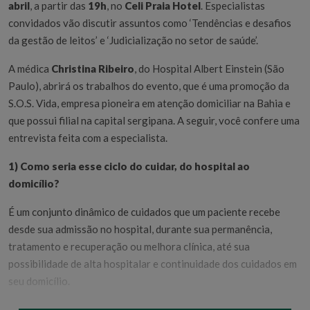
abril
, a partir das
19h
, no
Celi Praia Hotel
. Especialistas
convidados vão discutir assuntos como ‘Tendências e desafios
da gestão de leitos’ e ‘Judicialização no setor de saúde’.
A médica
Christina Ribeiro
, do Hospital Albert Einstein (São
Paulo), abrirá os trabalhos do evento, que é uma promoção da
S.O.S. Vida, empresa pioneira em atenção domiciliar na Bahia e
que possui filial na capital sergipana. A seguir, você confere uma
entrevista feita com a especialista.
1) Como seria esse ciclo do cuidar, do hospital ao
domicílio?
É um conjunto dinâmico de cuidados que um paciente recebe
desde sua admissão no hospital, durante sua permanência,
tratamento e recuperação ou melhora clínica, até sua
possibilidade de alta hospitalar e continuidade dos cuidados em
seu domicílio.
2) Que papel o hospital desempenha nesse ciclo?