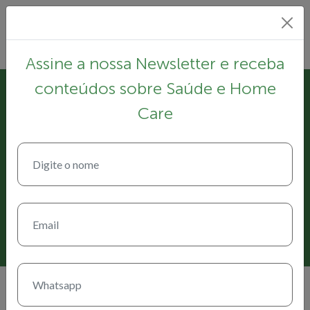
Assine a nossa Newsletter e receba
conteúdos sobre Saúde e Home
17 de abril de 2021
Care
II Encontro de Home Care
Aracaju: Confira entrevista com
Dra. Christina Ribeiro, do
Hospital Albert Einstein, que
abrirá os trabalhos do evento