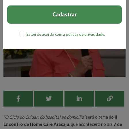
Cadastrar
Estou de acordo com a
política de privacidade
.
“O Ciclo do Cuidar: do hospital ao domicílio”
será o tema do
II
Encontro de Home Care Aracaju
, que acontecerá no dia
7 de