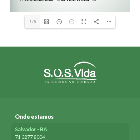
www.sosvida.com.br
1/8
Onde estamos
Salvador - BA
71 3277 8004