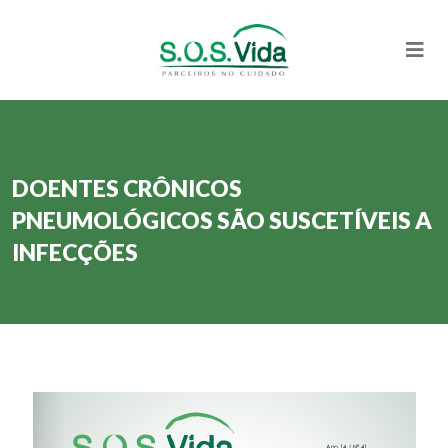
DOENTES CRÔNICOS
PNEUMOLÓGICOS SÃO SUSCETÍVEIS A
INFECÇÕES
Please wait while flipbook is loading. For more related info,
FAQs and issues please refer to
DearFlip WordPress Flipbook
Plugin Help
documentation.