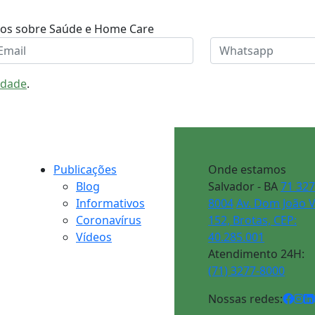
dos sobre Saúde e Home Care
cidade
.
Publicações
Onde estamos
Blog
Salvador - BA
71 32
Informativos
8004
Av. Dom João V
Coronavírus
152, Brotas, CEP:
Vídeos
40.285.001
Atendimento 24H:
(71) 3277-8000
Nossas redes: