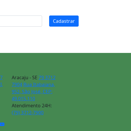
Cadastrar
77
Aracaju - SE
79 3712
I,
7904
Rua Itabaiana,
952, São José, CEP:
49.015.110
Atendimento 24H:
(79) 3712-7900