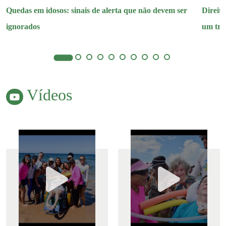
em idosos: sinais de alerta que não devem ser
Direitos do paci
dos
um tratamento 
Vídeos